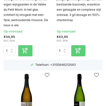
eigen wijngaarden in de Vallée
bestaande basiswijn, waardoor
du Petit Morin. In het glas
een gelaagde en complexe stijl
schittert hij strogeel met een
ontstaat. 3 g/l dosage en 100%
fijne, aanhoudende mousse. De
chardonnay.
neus is ele
Op voorraad
Op voorraad
€34,95
€43,95
Incl. btw
Incl. btw
Telefoon: +31(0)646212093