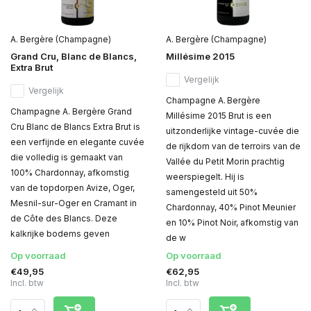
A. Bergère (Champagne)
A. Bergère (Champagne)
Grand Cru, Blanc de Blancs,
Millésime 2015
Extra Brut
Vergelijk
Vergelijk
Champagne A. Bergère
Champagne A. Bergère Grand
Millésime 2015 Brut is een
Cru Blanc de Blancs Extra Brut is
uitzonderlijke vintage-cuvée die
een verfijnde en elegante cuvée
de rijkdom van de terroirs van de
die volledig is gemaakt van
Vallée du Petit Morin prachtig
100% Chardonnay, afkomstig
weerspiegelt. Hij is
van de topdorpen Avize, Oger,
samengesteld uit 50%
Mesnil-sur-Oger en Cramant in
Chardonnay, 40% Pinot Meunier
de Côte des Blancs. Deze
en 10% Pinot Noir, afkomstig van
kalkrijke bodems geven
de w
Op voorraad
Op voorraad
€49,95
€62,95
Incl. btw
Incl. btw