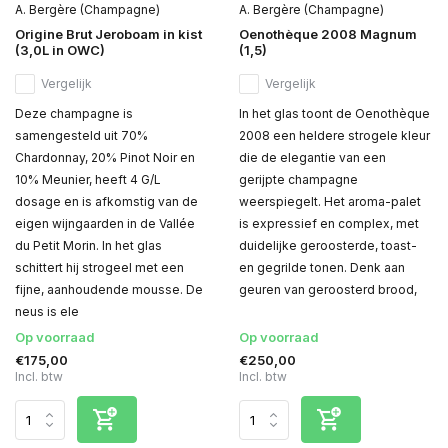
A. Bergère (Champagne)
A. Bergère (Champagne)
Origine Brut Jeroboam in kist
Oenothèque 2008 Magnum
(3,0L in OWC)
(1,5)
Vergelijk
Vergelijk
Deze champagne is
In het glas toont de Oenothèque
samengesteld uit 70%
2008 een heldere strogele kleur
Chardonnay, 20% Pinot Noir en
die de elegantie van een
10% Meunier, heeft 4 G/L
gerijpte champagne
dosage en is afkomstig van de
weerspiegelt. Het aroma-palet
eigen wijngaarden in de Vallée
is expressief en complex, met
du Petit Morin. In het glas
duidelijke geroosterde, toast-
schittert hij strogeel met een
en gegrilde tonen. Denk aan
fijne, aanhoudende mousse. De
geuren van geroosterd brood,
neus is ele
Op voorraad
Op voorraad
€175,00
€250,00
Incl. btw
Incl. btw