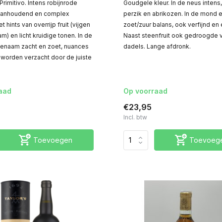
 Primitivo. Intens robijnrode
Goudgele kleur. In de neus intens
 aanhoudend en complex
perzik en abrikozen. In de mond 
 hints van overrijp fruit (vijgen
zoet/zuur balans, ook verfijnd en 
m) en licht kruidige tonen. In de
Naast steenfruit ook gedroogde v
enaam zacht en zoet, nuances
dadels. Lange afdronk.
 worden verzacht door de juiste
aad
Op voorraad
€23,95
Incl. btw
Toevoegen
Toevoeg