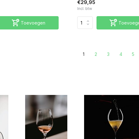
€29,95
Incl. btw
Toevoegen
Toevoeg
1
2
3
4
5