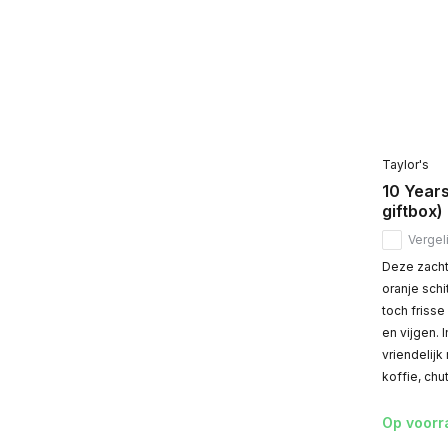
Taylor's
10 Years
giftbox)
Vergeli
Deze zacht 
oranje schi
toch frisse
en vijgen. 
vriendelij
koffie, chu
Op voorr