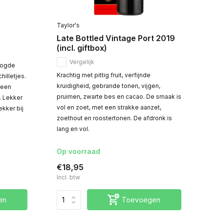
Taylor's
Late Bottled Vintage Port 2019
(incl. giftbox)
Vergelijk
oogde
Krachtig met pittig fruit, verfijnde
hilletjes.
kruidigheid, gebrande tonen, vijgen,
 een
pruimen, zwarte bes en cacao. De smaak is
. Lekker
vol en zoet, met een strakke aanzet,
ekker bij
zoethout en roostertonen. De afdronk is
lang en vol.
Op voorraad
€18,95
Incl. btw
en
Toevoegen