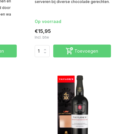
emen en
serveren bij diverse chocolade gerechten.
d door
een wa
Op voorraad
€15,95
Incl. btw
en
Toevoegen