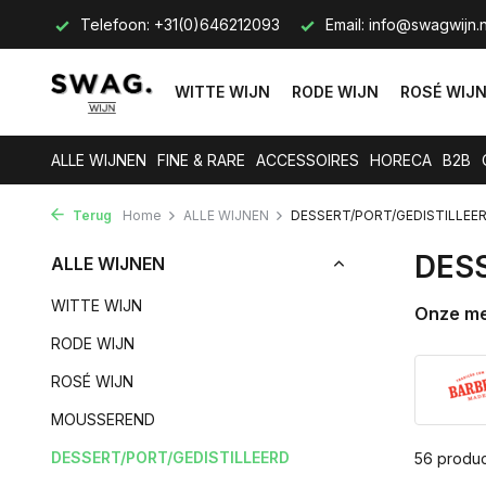
12093
Email:
info@swagwijn.nl
Heeft u een vraag? Neem c
WITTE WIJN
RODE WIJN
ROSÉ WIJ
ALLE WIJNEN
FINE & RARE
ACCESSOIRES
HORECA
B2B
Terug
Home
ALLE WIJNEN
DESSERT/PORT/GEDISTILLEE
DES
ALLE WIJNEN
WITTE WIJN
Onze m
RODE WIJN
ROSÉ WIJN
MOUSSEREND
DESSERT/PORT/GEDISTILLEERD
56 produ