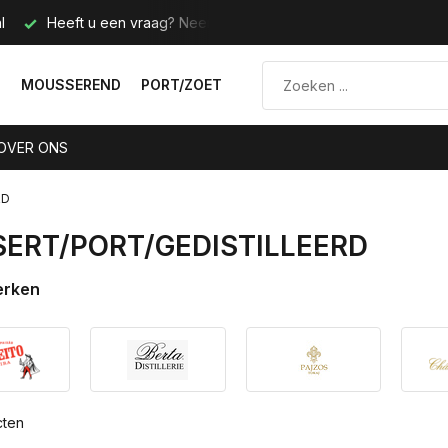
ontact met ons op.
Telefoon: +31(0)646212093
N
MOUSSEREND
PORT/ZOET
OVER ONS
RD
SERT/PORT/GEDISTILLEERD
erken
cten