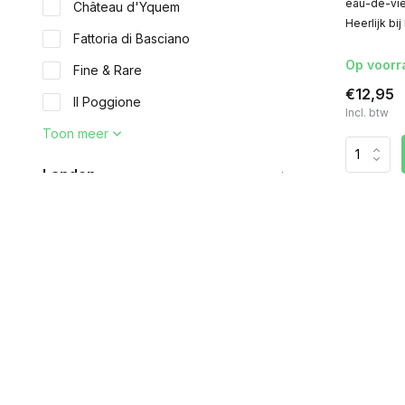
eau-de-vie
Château d'Yquem
Heerlijk bi
Fattoria di Basciano
Op voorr
Fine & Rare
€12,95
Il Poggione
Incl. btw
Toon meer
Landen
Frankrijk
(9)
Italië
(9)
Duitsland
(3)
Portugal
(31)
Nieuwe wereld/overig
(2)
Inhoud fles