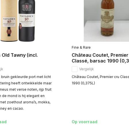
Fine & Rare
 Old Tawny (incl.
Château Coutet, Premier
Classé, barsac 1990 (0,
jk
Vergelijk
bruin gekleurde port met licht
Château Coutet, Premier cru Clas
ttering heeft ontwikkelde maar
1990 (0,375L)
 neus met verse noten, rijp fruit
In de mond is hij elegant en
k met zoethout aroma’s, mokka,
tney en cacao.
aad
Op voorraad