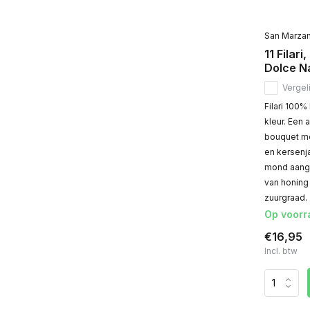
0,375 L
(6)
0,5 L
(8)
San Marza
11 Filari
0,75 L
(20)
Dolce Na
1,5 L
(1)
Vergeli
Filari 100%
Druivensoort
kleur. Een
Sauvignon Blanc
(2)
bouquet met
en kersenja
Overig
(7)
mond aang
van honing
Blend
(34)
zuurgraad.
Primitivo
(3)
Op voorr
Riesling
(3)
€16,95
Incl. btw
Smaaktype
Fris/fruitig
(8)