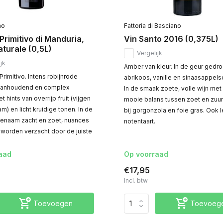
no
Fattoria di Basciano
, Primitivo di Manduria,
Vin Santo 2016 (0,375L)
turale (0,5L)
Vergelijk
jk
Amber van kleur. In de geur gedr
 Primitivo. Intens robijnrode
abrikoos, vanille en sinaasappelsc
 aanhoudend en complex
In de smaak zoete, volle wijn met
 hints van overrijp fruit (vijgen
mooie balans tussen zoet en zuur
m) en licht kruidige tonen. In de
bij gorgonzola en foie gras. Ook l
enaam zacht en zoet, nuances
notentaart.
 worden verzacht door de juiste
aad
Op voorraad
€17,95
Incl. btw
Toevoegen
Toevoeg