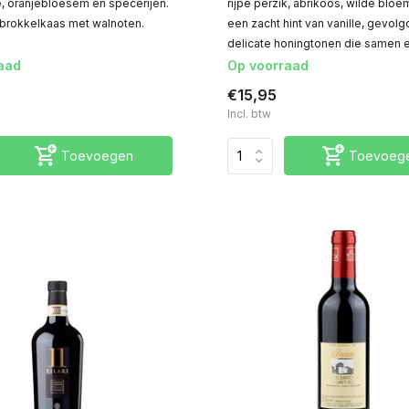
, oranjebloesem en specerijen.
rijpe perzik, abrikoos, wilde blo
j brokkelkaas met walnoten.
een zacht hint van vanille, gevolg
delicate honingtonen die samen 
aad
Op voorraad
€15,95
Incl. btw
Toevoegen
Toevoeg