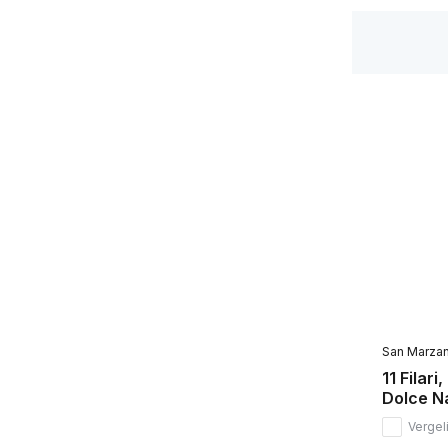
Vol/krachtig
(21)
Elegant
(13)
Halfzoet
(27)
Zoet
(45)
San Marza
11 Filari
Dolce Na
Vergeli