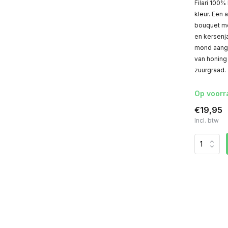
Filari 100%
kleur. Een
bouquet met
en kersenja
mond aang
van honing
zuurgraad.
Op voorr
€19,95
Incl. btw