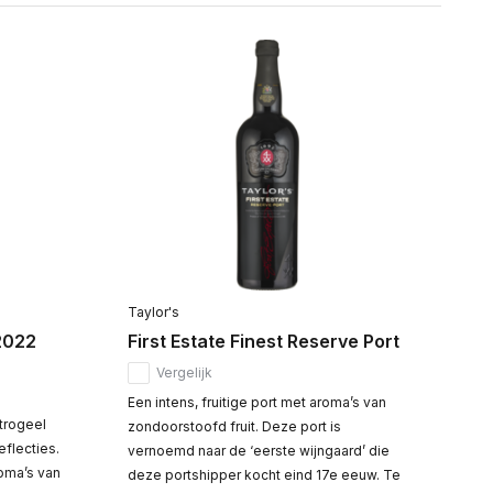
Taylor's
2022
First Estate Finest Reserve Port
Vergelijk
Een intens, fruitige port met aroma’s van
strogeel
zondoorstoofd fruit. Deze port is
reflecties.
vernoemd naar de ‘eerste wijngaard’ die
roma’s van
deze portshipper kocht eind 17e eeuw. Te