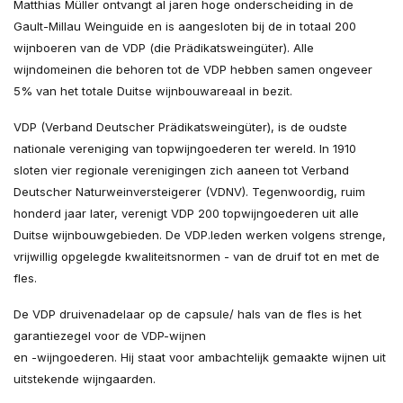
Matthias Müller ontvangt al jaren hoge onderscheiding in de
Gault-Millau Weinguide en is aangesloten bij de in totaal 200
wijnboeren van de VDP (die Prädikatsweingüter). Alle
wijndomeinen die behoren tot de VDP hebben samen ongeveer
5% van het totale Duitse wijnbouwareaal in bezit.
VDP (Verband Deutscher Prädikatsweingüter), is de oudste
nationale vereniging van topwijngoederen ter wereld. In 1910
sloten vier regionale verenigingen zich aaneen tot Verband
Deutscher Naturweinversteigerer (VDNV). Tegenwoordig, ruim
honderd jaar later, verenigt VDP 200 topwijngoederen uit alle
Duitse wijnbouwgebieden. De VDP.leden werken volgens strenge,
vrijwillig opgelegde kwaliteitsnormen - van de druif tot en met de
fles.
De VDP druivenadelaar op de capsule/ hals van de fles is het
garantiezegel voor de VDP-wijnen
en -wijngoederen. Hij staat voor ambachtelijk gemaakte wijnen uit
uitstekende wijngaarden.