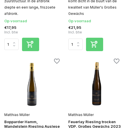
zuurstructuur. In de afdronk
komt dicht in de buurt van de
diepte en een lange, friszoete
kwaliteit van Müller's Großes
afdronk.
Gewächs
Op voorraad
Op voorraad
€17,95
€21,95
Incl. btw
Incl. btw
Matthias Müller
Matthias Müller
Bopparder Hamm,
Feuerlay Riesling trocken
Mandelstein Riesling Auslese
VDP. Großes Gewächs 2023