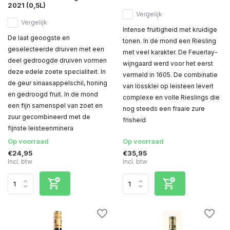
2021 (0,5L)
Vergelijk
Vergelijk
Intense fruitigheid met kruidige
De laat geoogste en
tonen. In de mond een Riesling
geselecteerde druiven met een
met veel karakter. De Feuerlay-
deel gedroogde druiven vormen
wijngaard werd voor het eerst
deze edele zoete specialiteit. In
vermeld in 1605. De combinatie
de geur sinaasappelschil, honing
van lössklei op leisteen levert
en gedroogd fruit. In de mond
complexe en volle Rieslings die
een fijn samenspel van zoet en
nog steeds een fraaie zure
zuur gecombineerd met de
frisheid
fijnste leisteenminera
Op voorraad
Op voorraad
€24,95
€35,95
Incl. btw
Incl. btw