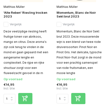
Matthias Müller
Matthias Müller
'Alte Reben' Riesling trocken
Momentum, Blanc de Noir
2023
Sekt brut 2023
Vergelijk
Vergelijk
Deze veelzijdige riesling heeft
Momentum, Blanc de Noir Sekt
fruitige tonen van abrikoos,
brut 2023. Deze mousserende
mango en citrus. Deze aroma's
wijn is een blend van twee rode
zijn ook terug te vinden in de
druivensoorten: Pinot Noir en
mond en gaan gepaard met een
Pinot Gris. Het delicate, typische
aangename lengte en
Pinot Noir-fruit zorgt in de mond
complexiteit. De rijpe en rijke
voor een prachtig samenspel
structuur zorgt voor een
van rode fruitsmaken, een
fluweelzacht gevoel in de m
mooie lengte
Op voorraad
Op voorraad
€14,95
€16,95
Incl. btw
Incl. btw