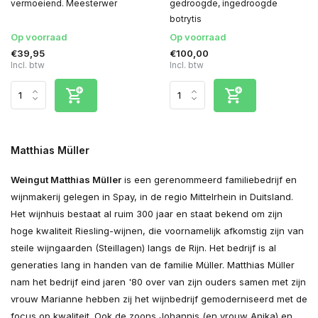
vermoeiend. Meesterwer
gedroogde, ingedroogde
botrytis
Op voorraad
Op voorraad
€39,95
€100,00
Incl. btw
Incl. btw
Matthias Müller
Weingut Matthias Müller
is een gerenommeerd familiebedrijf en
wijnmakerij gelegen in Spay, in de regio Mittelrhein in Duitsland.
Het wijnhuis bestaat al ruim 300 jaar en staat bekend om zijn
hoge kwaliteit Riesling-wijnen, die voornamelijk afkomstig zijn van
steile wijngaarden (Steillagen) langs de Rijn. Het bedrijf is al
generaties lang in handen van de familie Müller. Matthias Müller
nam het bedrijf eind jaren '80 over van zijn ouders samen met zijn
vrouw Marianne hebben zij het wijnbedrijf gemoderniseerd met de
focus op kwaliteit. Ook de zoons Johannis (en vrouw Anika) en