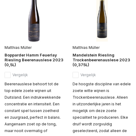
Matthias Müller
Matthias Müller
Bopparder Hamm Feuerlay
Mandelstein Riesling
Riesling Beerenauslese 2023
Trockenbeerenauslese 2023
(0,5L)
(0,375L)
Vergelijk
Vergelijk
Beerenauslese behoort tot de
De hoogste discipline van edele
top edele zoete wijnen uit
zoete witte wijnen is
Duitsland. Een indrukwekkende
Trockenbeerenauslese. Alleen
concentratie en intensiteit. Een
in uitzonderlijke jaren is het
constant spel tussen zoetheid
mogelijk om deze zoete
en zuurgraad, perfect in balans.
specialiteit te produceren. Elke
Aangenaam zoet op de tong,
druif wordt zorgvuldig
maar nooit overmatig of
geselecteerd, zodat alleen de