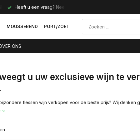
l
Heeft u een vraag? Neem contact met ons op.
Telefoo
N
MOUSSEREND
PORT/ZOET
OVER ONS
weegt u uw exclusieve wijn te ve
.
 bijzondere flessen wijn verkopen voor de beste prijs? Wij denken 
r
ten