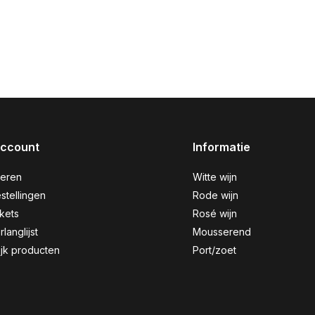
account
Informatie
reren
Witte wijn
stellingen
Rode wijn
ckets
Rosé wijn
rlanglijst
Mousserend
ijk producten
Port/zoet