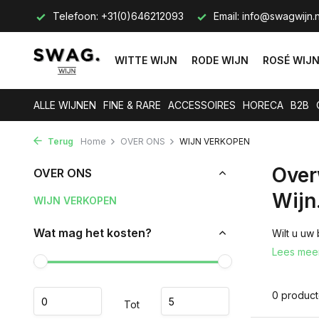
s op.
Telefoon: +31(0)646212093
Email:
info@swagwijn.n
WITTE WIJN
RODE WIJN
ROSÉ WIJ
ALLE WIJNEN
FINE & RARE
ACCESSOIRES
HORECA
B2B
Terug
Home
OVER ONS
WIJN VERKOPEN
Over
OVER ONS
Wijn
WIJN VERKOPEN
Wat mag het kosten?
Wilt u uw
Lees mee
0 produc
Tot