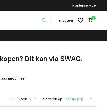
n: +31(0)646212093
Klantenservice
0
Inloggen
rkopen? Dit kan via SWAG.
Account aanmaken
graag met u mee!
Toon:
Sorteren op: