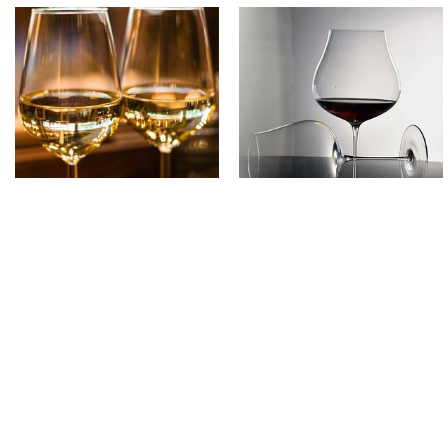
WITTE WIJN
RODE WIJN
Alle categorieën
Wijnhuizen
Fine & Rare