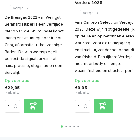
Verdejo 2025
Vergelijk
Vergelijk
De Breisgau 2022 van Weingut
Viña Cimbrón Selección Verdejo
Bernhard Huber is een verfijnde
2025. Deze wijn rijpt gedeeltelijk
blend van Weißburgunder (Pinot
op de lie en op betonnen eieren
Blanc) en Grauburgunder (Pinot
wat zorgt voor extra diepgang
Gris), afkomstig uit het zonnige
en structuur, zonder het behoudt
Baden. De wijn weerspiegelt
van frisheid. Een rijkere Verdejo
perfect de signatuur van het
met meer body en lengte,
huis: precisie, elegantie en een
waarin frisheid en structuur perf
duidelijk
Op voorraad
Op voorraad
€29,95
€9,95
Incl. btw
Incl. btw