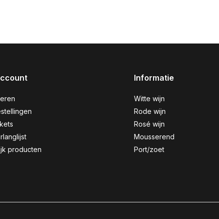
account
Informatie
reren
Witte wijn
stellingen
Rode wijn
ckets
Rosé wijn
rlanglijst
Mousserend
ijk producten
Port/zoet