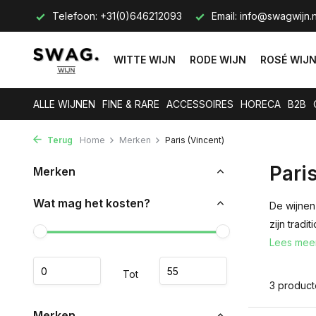
s op.
Telefoon: +31(0)646212093
Email:
info@swagwijn.n
WITTE WIJN
RODE WIJN
ROSÉ WIJ
ALLE WIJNEN
FINE & RARE
ACCESSOIRES
HORECA
B2B
Terug
Home
Merken
Paris (Vincent)
Pari
Merken
Wat mag het kosten?
De wijnen 
zijn tradi
Lees mee
Tot
3 produc
Merken