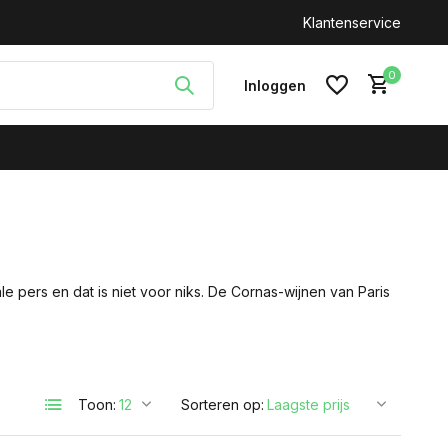
n: +31(0)646212093
Klantenservice
0
Inloggen
Account aanmaken
le pers en dat is niet voor niks. De Cornas-wijnen van Paris
Toon:
Sorteren op: