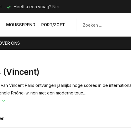
l
Heeft u een vraag? Neem contact met ons op.
Telefoo
N
MOUSSEREND
PORT/ZOET
OVER ONS
s (Vincent)
van Vincent Paris ontvangen jaarlijks hoge scores in de internationa
tionele Rhône-wijnen met een moderne touc...
r
ten