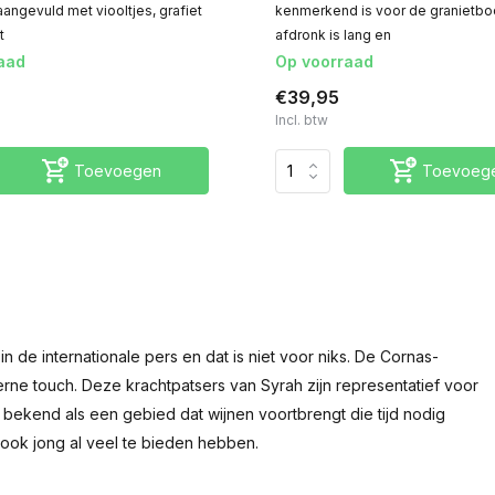
aangevuld met viooltjes, grafiet
kenmerkend is voor de granietb
t
afdronk is lang en
aad
Op voorraad
€39,95
Incl. btw
Toevoegen
Toevoeg
n de internationale pers en dat is niet voor niks. De Cornas-
erne touch. Deze krachtpatsers van Syrah zijn representatief voor
t bekend als een gebied dat wijnen voortbrengt die tijd nodig
 ook jong al veel te bieden hebben.