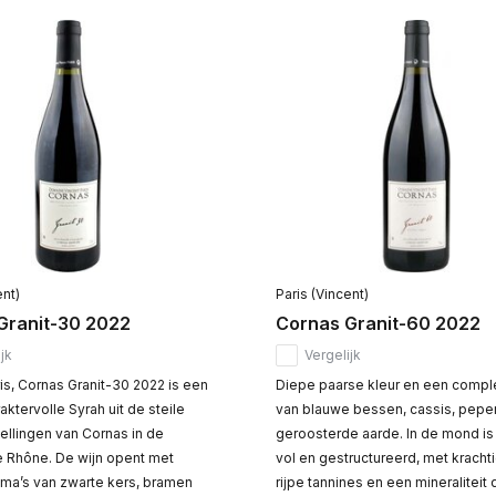
ent)
Paris (Vincent)
Granit-30 2022
Cornas Granit-60 2022
jk
Vergelijk
is, Cornas Granit-30 2022 is een
Diepe paarse kleur en een comp
aktervolle Syrah uit de steile
van blauwe bessen, cassis, pepe
ellingen van Cornas in de
geroosterde aarde. In de mond is
e Rhône. De wijn opent met
vol en gestructureerd, met kracht
oma’s van zwarte kers, bramen
rijpe tannines en een mineraliteit 