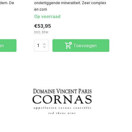
odem. De
onderliggende mineraliteit. Zeer complex
en com
Op voorraad
€53,95
Incl. btw
en
Toevoegen