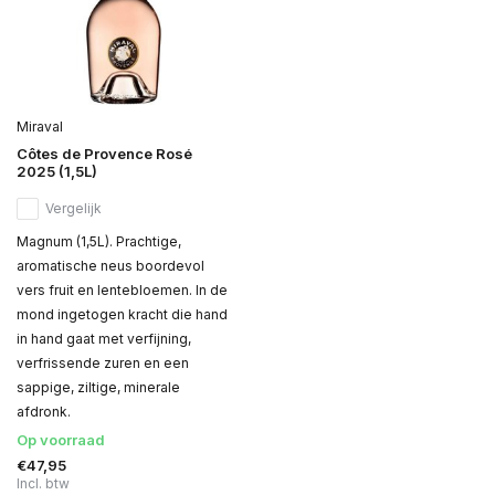
Miraval
Côtes de Provence Rosé
2025 (1,5L)
Vergelijk
Magnum (1,5L). Prachtige,
aromatische neus boordevol
vers fruit en lentebloemen. In de
mond ingetogen kracht die hand
in hand gaat met verfijning,
verfrissende zuren en een
sappige, ziltige, minerale
afdronk.
Op voorraad
€47,95
Incl. btw