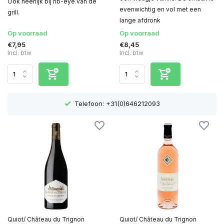
Ook heerlijk bij rib-eye van de
evenwichtig en vol met een
grill.
lange afdronk
Op voorraad
Op voorraad
€7,95
€8,45
Incl. btw
Incl. btw
Telefoon: +31(0)646212093
Quiot/ Château du Trignon
Quiot/ Château du Trignon