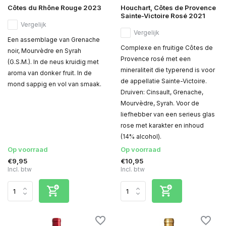
Côtes du Rhône Rouge 2023
Houchart, Côtes de Provence
Sainte-Victoire Rosé 2021
Vergelijk
Vergelijk
Een assemblage van Grenache
Complexe en fruitige Côtes de
noir, Mourvèdre en Syrah
Provence rosé met een
(G.S.M.). In de neus kruidig met
mineraliteit die typerend is voor
aroma van donker fruit. In de
de appellatie Sainte-Victoire.
mond sappig en vol van smaak.
Druiven: Cinsault, Grenache,
Mourvèdre, Syrah. Voor de
liefhebber van een serieus glas
rose met karakter en inhoud
(14% alcohol).
Op voorraad
Op voorraad
€9,95
€10,95
Incl. btw
Incl. btw