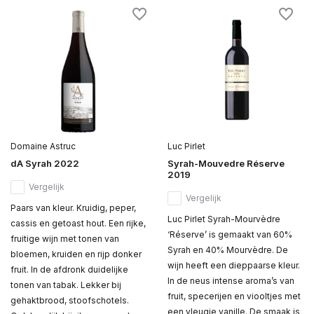
Domaine Astruc
Luc Pirlet
dA Syrah 2022
Syrah-Mouvedre Réserve
2019
Vergelijk
Vergelijk
Paars van kleur. Kruidig, peper,
Luc Pirlet Syrah-Mourvèdre
cassis en getoast hout. Een rijke,
‘Réserve’ is gemaakt van 60%
fruitige wijn met tonen van
Syrah en 40% Mourvèdre. De
bloemen, kruiden en rijp donker
wijn heeft een dieppaarse kleur.
fruit. In de afdronk duidelijke
In de neus intense aroma’s van
tonen van tabak. Lekker bij
fruit, specerijen en viooltjes met
gehaktbrood, stoofschotels.
een vleugje vanille. De smaak is