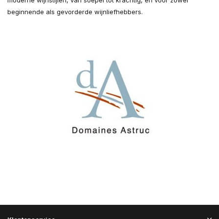
moderne wijnstijlen, van soepel tot krachtig, en voor zowel
beginnende als gevorderde wijnliefhebbers.