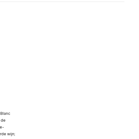
 Blanc
 de
ne-
rde wijn;