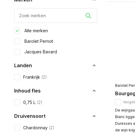
Alle merken
Barolet Pernot
Jacques Bavard
Landen
Frankrijk
(2)
Barolet Per
Inhoud fles
Bourgog
0,75 L
(2)
Vergeli
De wijnga
Druivensoort
Blanc ligge
Duresses e
Chardonnay
(2)
de wijn kri