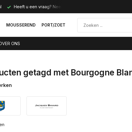
l
Heeft u een vraag? Neem contact met ons op.
Telefoo
N
MOUSSEREND
PORT/ZOET
OVER ONS
ucten getagd met Bourgogne Bla
erken
ten