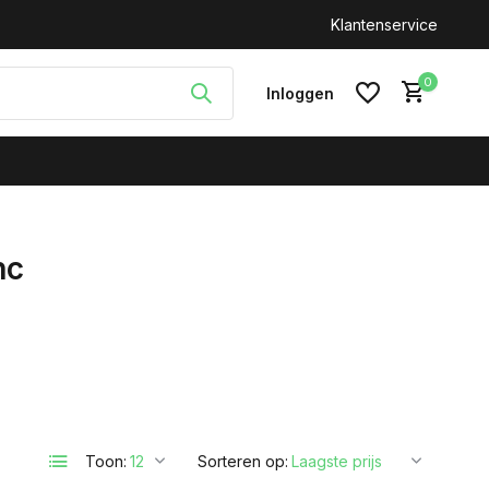
n: +31(0)646212093
Klantenservice
0
Inloggen
nc
Account aanmaken
Toon:
Sorteren op: