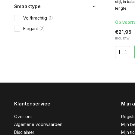
stijl, in b
Smaaktype
lengte.
Vol/krachtig
(1)
Op voorr
Elegant
(2)
€21,95
Incl. btw
Klantenservice
Mijn 
Over ons
Regist
Algemene voorwaarden
Mijn be
Disclaimer
Mijn ti