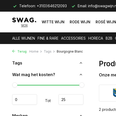
s op.
Telefoon: +31(0)646212093
Email:
info@swagwijn.n
WITTE WIJN
RODE WIJN
ROSÉ WIJ
ALLE WIJNEN
FINE & RARE
ACCESSOIRES
HORECA
B2B
Terug
Home
Tags
Bourgogne Blanc
Prod
Tags
Wat mag het kosten?
Onze m
Tot
2 produc
Merken