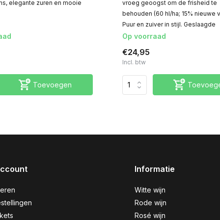
alans, elegante zuren en mooie
vroeg geoogst om de frisheid te
behouden (60 hl/ha; 15% nieuwe v
Puur en zuiver in stijl. Geslaagde
aad
Op voorraad
€24,95
Incl. btw
Toevoegen
Toevoeg
account
Informatie
reren
Witte wijn
stellingen
Rode wijn
ckets
Rosé wijn