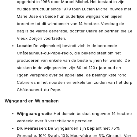
opgericht in 1966 door Marcel Michel. Het bestaat in zijn
huidige structuur sinds 1979 toen Lucien Michel huwde met
Marie José en beide hun ouderlijke wijngaarden bijeen
brachten tot dit wijndomein van 14 hectare. Vandaag de
dag is de vierde generatie, dochter Claire en partner, die Le
Vieux Donjon voortzetten.
Locatie
: De wijnmakerij bevindt zich in de beroemde
Châteauneuf-du-Pape-regio, die bekend staat om het
produceren van enkele van de beste wijnen ter wereld. De
stokken in de wijngaarden zijn 60 tot 120+ jaar oud en
liggen verspreid over de appellatie, de belangrijkste rond
Cabrières in het noorden en enkele ten zuiden van het dorp
Châteauneuf-du-Pape.
Wijngaard en Wijnmaken
Wijngaardgrootte
: Het domein beslaat ongeveer 14 hectare
verdeeld over 8 verschillende percelen.
Druivenrassen
: De wijngaarden zijn beplant met 75%
Grenache, 10% Syrah, 10% Mourvèdre en 5% Cinsault. Van