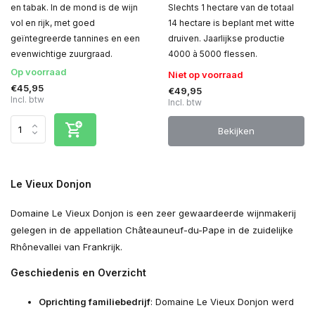
en tabak. In de mond is de wijn
Slechts 1 hectare van de totaal
vol en rijk, met goed
14 hectare is beplant met witte
geïntegreerde tannines en een
druiven. Jaarlijkse productie
evenwichtige zuurgraad.
4000 à 5000 flessen.
Op voorraad
Niet op voorraad
€45,95
€49,95
Incl. btw
Incl. btw
Bekijken
Le Vieux Donjon
Domaine Le Vieux Donjon is een zeer gewaardeerde wijnmakerij
gelegen in de appellation Châteauneuf-du-Pape in de zuidelijke
Rhônevallei van Frankrijk.
Geschiedenis en Overzicht
Oprichting familiebedrijf
: Domaine Le Vieux Donjon werd