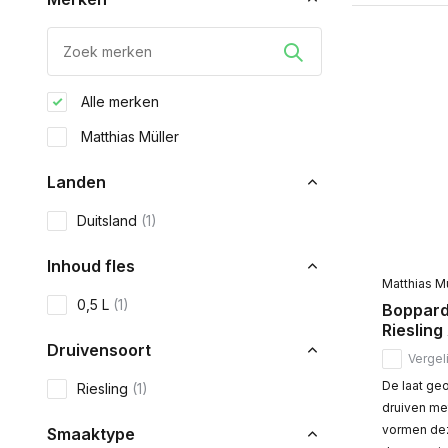
Alle merken
Matthias Müller
Landen
Duitsland
(1)
Inhoud fles
Matthias Mü
0,5 L
(1)
Boppard
Riesling
Druivensoort
Vergeli
De laat ge
Riesling
(1)
druiven me
vormen deze
Smaaktype