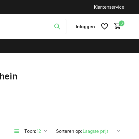
n: +31(0)646212093
Klantenservice
0
Inloggen
hein
Account aanmaken
Toon:
Sorteren op: