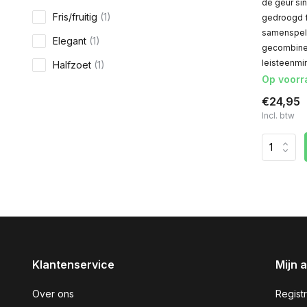
de geur si
Fris/fruitig
(1)
gedroogd fr
samenspel 
Elegant
(1)
gecombinee
leisteenmi
Halfzoet
(1)
Op voorr
€24,95
Incl. btw
Klantenservice
Mijn 
Over ons
Regist