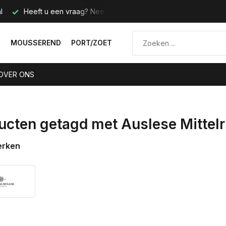
l
Heeft u een vraag? Neem contact met ons op.
Telefoo
N
MOUSSEREND
PORT/ZOET
OVER ONS
ucten getagd met Auslese Mittelr
erken