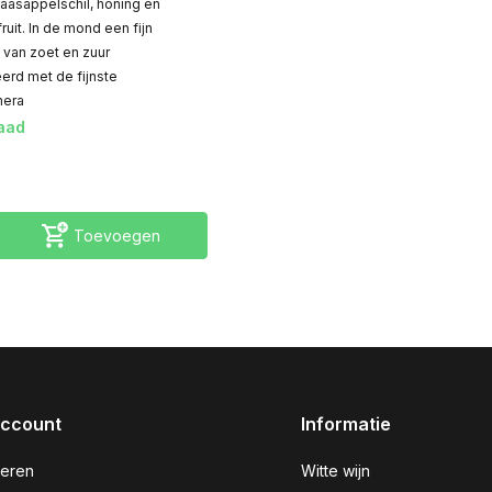
naasappelschil, honing en
uit. In de mond een fijn
van zoet en zuur
rd met de fijnste
nera
aad
Toevoegen
account
Informatie
reren
Witte wijn