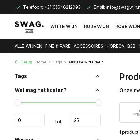
s op.
Telefoon: +31(0)646212093
Email:
info@swagwijn.n
WITTE WIJN
RODE WIJN
ROSÉ WIJ
ALLE WIJNEN
FINE & RARE
ACCESSOIRES
HORECA
B2B
Terug
Home
Tags
Auslese Mittelrhein
Prod
Tags
Wat mag het kosten?
Onze m
Tot
1 product
Merken