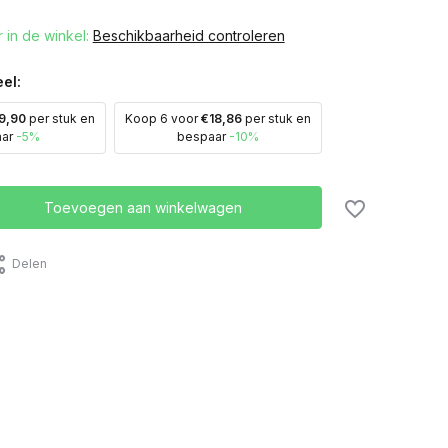
 in de winkel:
Beschikbaarheid controleren
el:
9,90
per stuk en
Koop 6 voor
€18,86
per stuk en
aar
-5%
bespaar
-10%
Toevoegen aan winkelwagen
Delen