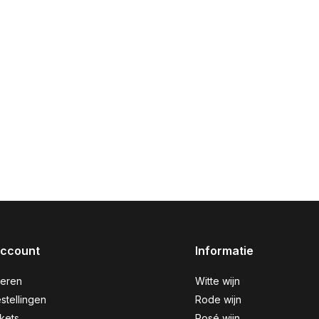
account
Informatie
reren
Witte wijn
stellingen
Rode wijn
ckets
Rosé wijn