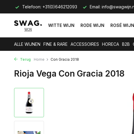
s op.
Telefoon: +31(0)646212093
Email:
info@swagwijn.n
WITTE WIJN
RODE WIJN
ROSÉ WIJ
ALLE WIJNEN
FINE & RARE
ACCESSOIRES
HORECA
B2B
Terug
Home
Con Gracia 2018
Rioja Vega Con Gracia 2018