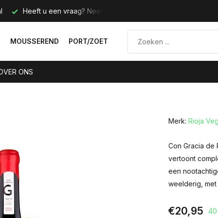
l
Heeft u een vraag? Neem contact met ons op.
Telefoo
N
MOUSSEREND
PORT/ZOET
OVER ONS
Merk:
Rioja Ve
Con Gracia de 
vertoont comple
een nootachtige
weelderig, met 
€20,95
40