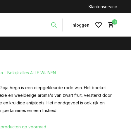
n: +31(0)646212093
Klantenservice
0
Inloggen
ga
Bekijk alles ALLE WIJNEN
Account aanmaken
Rioja Vega is een diepgekleurde rode wijn. Het boeket
xe en weelderige aroma's van zwart fruit, versterkt door
 en kruidige anijstoets. Het mondgevoel is ook rijk en
rijpe tannines en een frisheid
 producten op voorraad