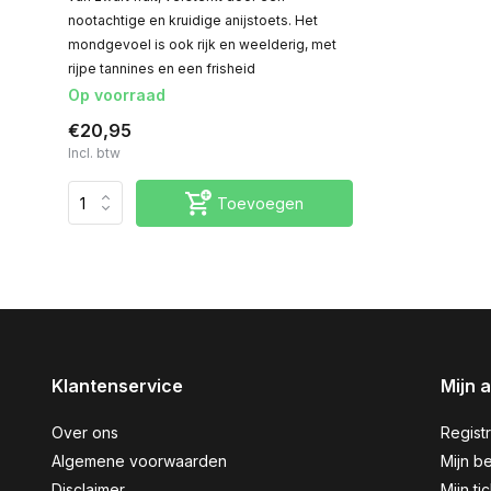
nootachtige en kruidige anijstoets. Het
mondgevoel is ook rijk en weelderig, met
rijpe tannines en een frisheid
Op voorraad
€20,95
Incl. btw
Toevoegen
Klantenservice
Mijn 
Over ons
Regist
Algemene voorwaarden
Mijn be
Disclaimer
Mijn ti