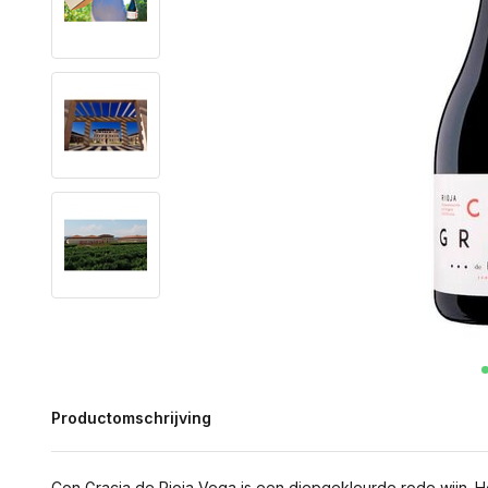
Productomschrijving
Con Gracia de Rioja Vega is een diepgekleurde rode wijn. 