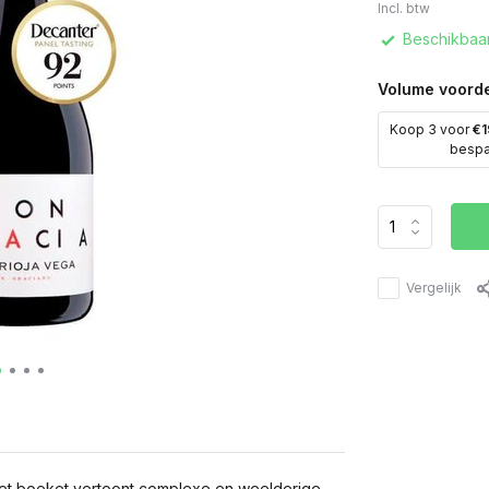
Incl. btw
Beschikbaar
Volume voorde
Koop 3 voor
€1
besp
Vergelijk
Het boeket vertoont complexe en weelderige