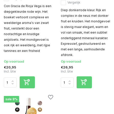
Vergelijk
Con Gracia de Rioja Vega is een
Diep donkerrode kleur. Rijk en
diepgekleurde rode wijn. Het
complex in de neus met donker
boeket vertoont complexe en
fruit en kruiden. Het mondgevoel
weelderige aroma's van zwart
is stevig maar elegant, warm en
fruit, versterkt door een
vol van smaak, met een subtiel
nootachtige en kruidige
onderliggend mineraal karakter.
anijstoets. Het mondgevoel is
Expressief, gestructureerd en
ook rijk en weelderig, met rijpe
met een lange, aanhoudende
tannines en een frisheid
afdronk.
Op voorraad
Op voorraad
€20,95
€26,95
Incl. btw
Incl. btw
sale 8%