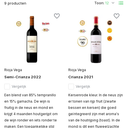
Toon:
9 producten
Rioja Vega
Rioja Vega
Semi-Crianza 2022
Crianza 2021
Vergelijk
Vergelijk
Een blend van 85% tempranillo
Kersenrode kleur. In de neus zijn
en 15% garnacha. De wijn is
er tonen van rijp fruit (zwarte
fruitig in de neus en mond en
bessen en kersen) die goed
krijgt 4 maanden houtgerijpt om
geïntegreerd zijn met aroma's
de wijn ronder en iets ronder te
van de houtrijping (toast). In de
maken. Een toegankelijke stijl
mond is dit een fluweelzachte