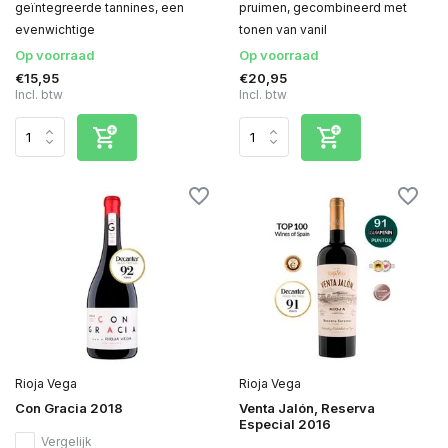
geïntegreerde tannines, een
pruimen, gecombineerd met
evenwichtige
tonen van vanil
Op voorraad
Op voorraad
€15,95
€20,95
Incl. btw
Incl. btw
Rioja Vega
Rioja Vega
Con Gracia 2018
Venta Jalón, Reserva
Especial 2016
Vergelijk