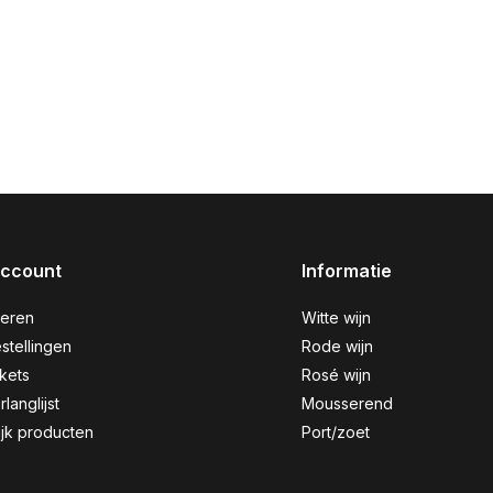
account
Informatie
reren
Witte wijn
stellingen
Rode wijn
ckets
Rosé wijn
rlanglijst
Mousserend
ijk producten
Port/zoet