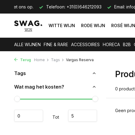
tact met ons op.
Telefoon: +31(0)646212093
Email:
info
WITTE WIJN
RODE WIJN
ROSÉ WIJ
ALLE WIJNEN
FINE & RARE
ACCESSOIRES
HORECA
B2B
Terug
Home
Tags
Vargas Reserva
Prod
Tags
Wat mag het kosten?
0 produc
Geen prod
Tot