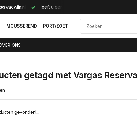
@swagwijn.nl
Heeft u een vraag? Neem contact met ons op.
N
MOUSSEREND
PORT/ZOET
OVER ONS
ucten getagd met Vargas Reserv
ten
ucten gevonden!...