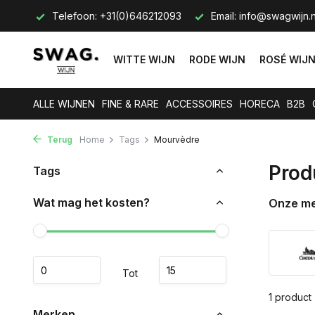
s op.
Telefoon: +31(0)646212093
Email:
info@swagwijn.n
WITTE WIJN
RODE WIJN
ROSÉ WIJ
ALLE WIJNEN
FINE & RARE
ACCESSOIRES
HORECA
B2B
Terug
Home
Tags
Mourvèdre
Prod
Tags
Wat mag het kosten?
Onze m
Tot
1 product
Merken