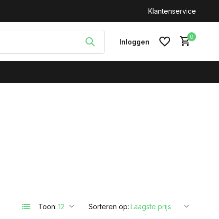
n: +31(0)646212093
Klantenservice
0
Inloggen
Account aanmaken
Toon:
Sorteren op: