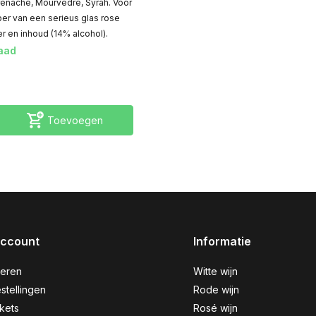
Grenache, Mourvèdre, Syrah. Voor
ber van een serieus glas rose
r en inhoud (14% alcohol).
aad
Toevoegen
account
Informatie
reren
Witte wijn
stellingen
Rode wijn
ckets
Rosé wijn