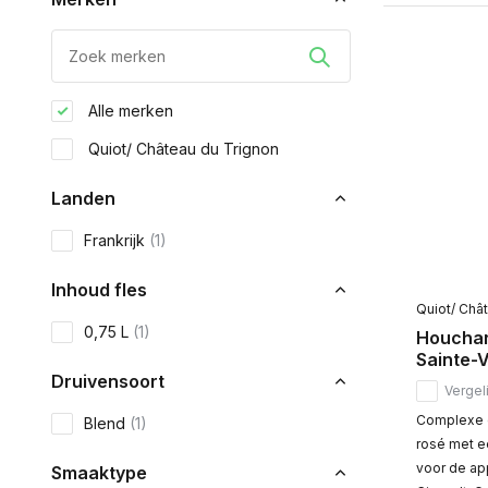
Alle merken
Quiot/ Château du Trignon
Landen
Frankrijk
(1)
Inhoud fles
Quiot/ Châ
0,75 L
(1)
Houchar
Sainte-V
Druivensoort
Vergeli
Complexe e
Blend
(1)
rosé met ee
voor de app
Smaaktype