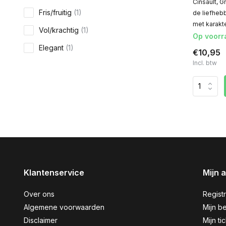
Cinsault, 
Fris/fruitig
(1)
de liefheb
met karakte
Vol/krachtig
(1)
Op voorr
Elegant
(1)
€10,95
Incl. btw
Klantenservice
Mijn 
Over ons
Regist
Algemene voorwaarden
Mijn be
Disclaimer
Mijn ti