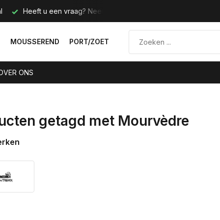
l
Heeft u een vraag? Neem contact met ons op.
Telefoo
N
MOUSSEREND
PORT/ZOET
OVER ONS
ucten getagd met Mourvèdre
erken