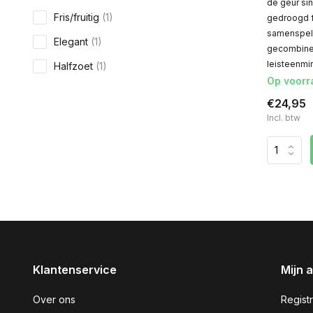
de geur si
Fris/fruitig
(1)
gedroogd fr
samenspel 
Elegant
(1)
gecombinee
leisteenmi
Halfzoet
(1)
Op voorr
€24,95
Incl. btw
Klantenservice
Mijn 
Over ons
Regist