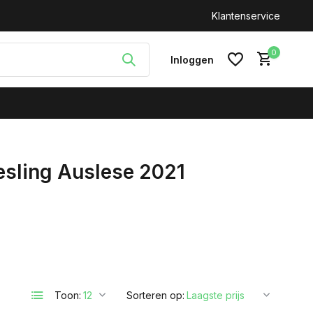
n: +31(0)646212093
Klantenservice
0
Inloggen
esling Auslese 2021
Account aanmaken
Toon:
Sorteren op: