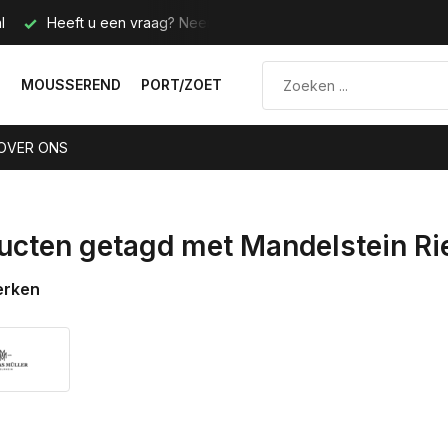
l
Heeft u een vraag? Neem contact met ons op.
Telefoo
N
MOUSSEREND
PORT/ZOET
OVER ONS
ucten getagd met Mandelstein Ri
erken