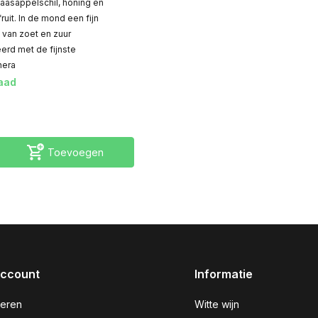
naasappelschil, honing en
uit. In de mond een fijn
van zoet en zuur
rd met de fijnste
nera
aad
Toevoegen
account
Informatie
reren
Witte wijn