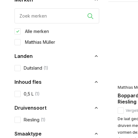
Alle merken
Matthias Müller
Landen
Duitsland
(1)
Inhoud fles
Matthias Mü
0,5 L
(1)
Boppard
Riesling
Druivensoort
Vergeli
De laat ge
Riesling
(1)
druiven me
vormen deze
Smaaktype