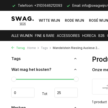
s op.
Telefoon: +31(0)646212093
Email:
info@swagwijn.n
WITTE WIJN
RODE WIJN
ROSÉ WIJ
ALLE WIJNEN
FINE & RARE
ACCESSOIRES
HORECA
B2B
Terug
Home
Tags
Mandelstein Riesling Auslese 2...
Prod
Tags
Wat mag het kosten?
Onze m
Tot
1 product
Merken