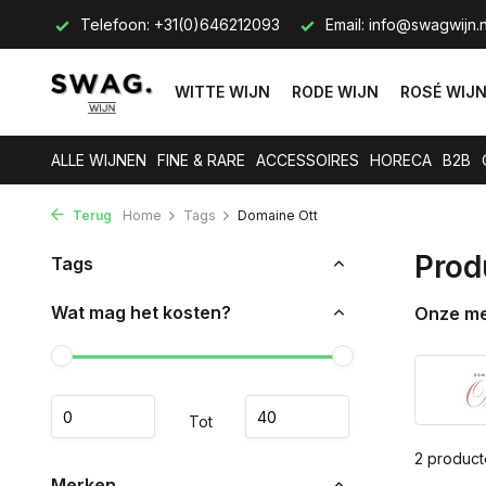
s op.
Telefoon: +31(0)646212093
Email:
info@swagwijn.n
WITTE WIJN
RODE WIJN
ROSÉ WIJ
ALLE WIJNEN
FINE & RARE
ACCESSOIRES
HORECA
B2B
Terug
Home
Tags
Domaine Ott
Prod
Tags
Wat mag het kosten?
Onze m
Tot
2 produc
Merken