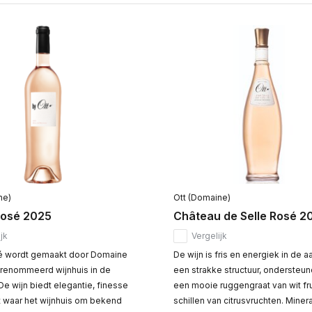
ne)
Ott (Domaine)
Rosé 2025
Château de Selle Rosé 2
jk
Vergelijk
é wordt gemaakt door Domaine
De wijn is fris en energiek in de a
erenommeerd wijnhuis in de
een strakke structuur, ondersteu
e wijn biedt elegantie, finesse
een mooie ruggengraat van wit fru
it waar het wijnhuis om bekend
schillen van citrusvruchten. Miner