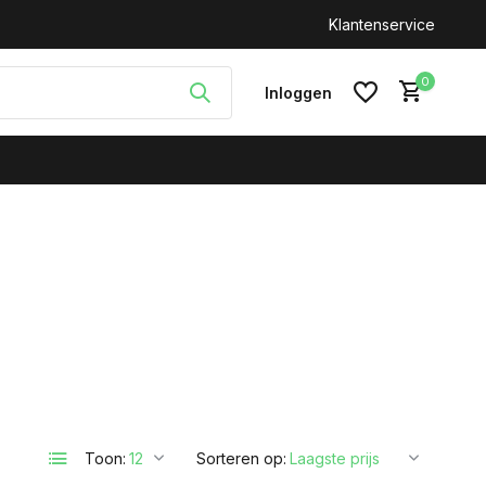
n: +31(0)646212093
Klantenservice
0
Inloggen
Account aanmaken
Toon:
Sorteren op: