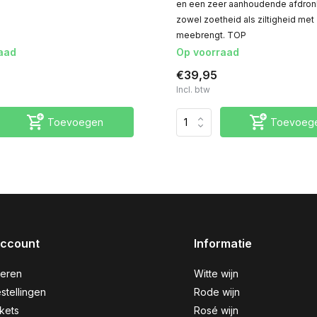
en een zeer aanhoudende afdronk
zowel zoetheid als ziltigheid met 
meebrengt. TOP
aad
Op voorraad
€39,95
Incl. btw
Toevoegen
Toevoeg
account
Informatie
reren
Witte wijn
stellingen
Rode wijn
ckets
Rosé wijn