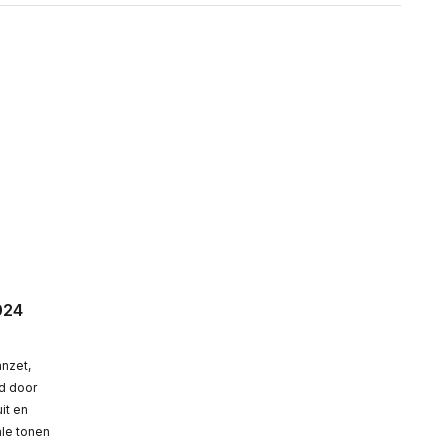
024
anzet,
nd door
it en
ale tonen