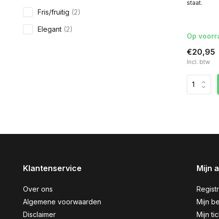
staat.
Fris/fruitig
(2)
Elegant
(2)
Op voorr
€20,95
Incl. btw
Klantenservice
Mijn 
Over ons
Regist
Algemene voorwaarden
Mijn be
Disclaimer
Mijn ti