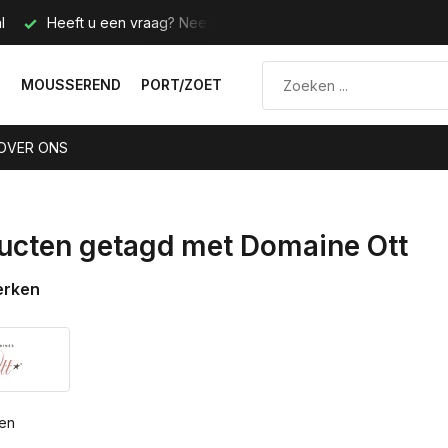
l
Heeft u een vraag? Neem contact met ons op.
Telefoo
N
MOUSSEREND
PORT/ZOET
OVER ONS
ucten getagd met Domaine Ott
erken
ten