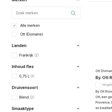
Alle merken
Ott (Domaine)
Landen
Frankrijk
(2)
Inhoud fles
Ott (Domai
0,75 L
(1)
By. Ott 
Vergeli
Druivensoort
By Ott Ros
Blend
(2)
Ott, een g
Provence. D
Smaaktype
en kwalite