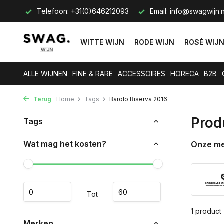
s op.
Telefoon: +31(0)646212093
Email:
info@swagwijn.n
WITTE WIJN
RODE WIJN
ROSÉ WIJ
ALLE WIJNEN
FINE & RARE
ACCESSOIRES
HORECA
B2B
Terug
Home
Tags
Barolo Riserva 2016
Prod
Tags
Wat mag het kosten?
Onze m
Tot
1 product
Merken