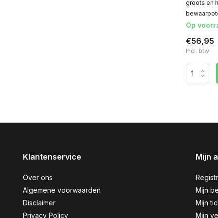
groots en 
bewaarpote
Op voorr
€56,95
Incl. btw
Klantenservice
Mijn 
Over ons
Regist
Algemene voorwaarden
Mijn be
Disclaimer
Mijn ti
Privacy Policy
Mijn ve