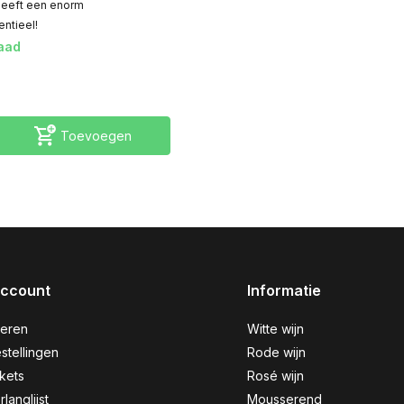
heeft een enorm
ntieel!
aad
Toevoegen
account
Informatie
reren
Witte wijn
stellingen
Rode wijn
ckets
Rosé wijn
rlanglijst
Mousserend