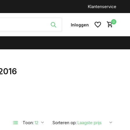
n: +31(0)646212093
Klantenservice
0
Inloggen
 2016
Account aanmaken
Toon:
Sorteren op: