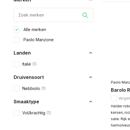
Alle merken
Paolo Manzone
Landen
Italië
(1)
Druivensoort
Paolo Man
Nebbiolo
(1)
Barolo 
Vergeli
Smaaktype
Helder robi
Vol/krachtig
(1)
kersen, roz
salie. Rijk 
harmonieus