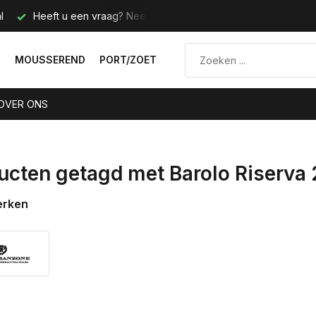
l
Heeft u een vraag? Neem contact met ons op.
Telefoo
N
MOUSSEREND
PORT/ZOET
OVER ONS
ucten getagd met Barolo Riserva
erken