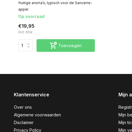
fruitige aroma’s, typisch voor de Sancerre-
appel
Op voorraad
€19,95
Incl. btw
Toevoegen
Klantenservice
Mijn 
Over ons
Regist
Algemene voorwaarden
Mijn be
Disclaimer
Mijn ti
Privacy Policy
Mijn ve