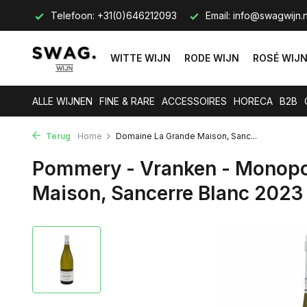
s op.
Telefoon: +31(0)646212093
Email:
info@swagwijn.n
WITTE WIJN
RODE WIJN
ROSÉ WIJ
ALLE WIJNEN
FINE & RARE
ACCESSOIRES
HORECA
B2B
Terug
Home
Domaine La Grande Maison, Sanc...
Pommery - Vranken - Monopo
Maison, Sancerre Blanc 2023