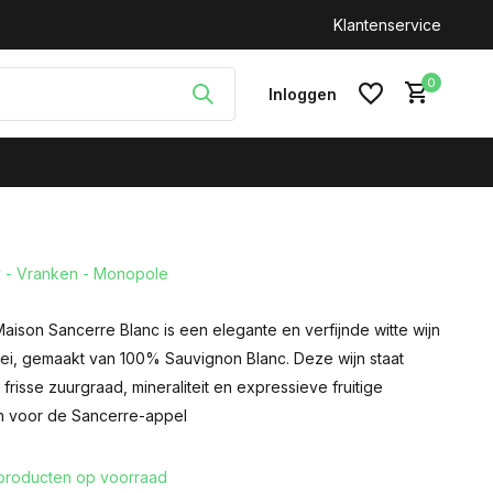
n: +31(0)646212093
Klantenservice
0
Inloggen
- Vranken - Monopole
Account aanmaken
ison Sancerre Blanc is een elegante en verfijnde witte wijn
llei, gemaakt van 100% Sauvignon Blanc. Deze wijn staat
frisse zuurgraad, mineraliteit en expressieve fruitige
ch voor de Sancerre-appel
producten op voorraad