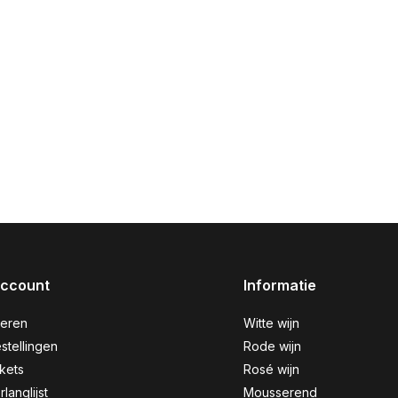
account
Informatie
reren
Witte wijn
stellingen
Rode wijn
ckets
Rosé wijn
rlanglijst
Mousserend