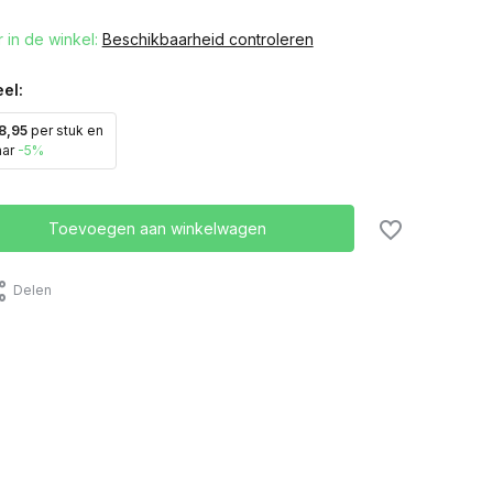
 in de winkel:
Beschikbaarheid controleren
el:
8,95
per stuk en
aar
-5%
Toevoegen aan winkelwagen
Delen