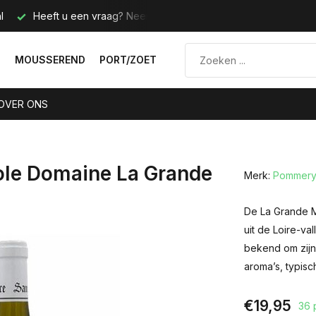
l
Heeft u een vraag? Neem contact met ons op.
Telefoo
N
MOUSSEREND
PORT/ZOET
OVER ONS
le Domaine La Grande
Merk:
Pommery 
De La Grande Ma
uit de Loire-va
bekend om zijn 
aroma’s, typis
€19,95
36 