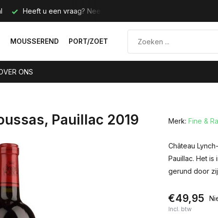
l
Heeft u een vraag? Neem contact met ons op.
Telefoo
N
MOUSSEREND
PORT/ZOET
OVER ONS
ussas, Pauillac 2019
Merk:
Fine & R
Château Lynch-
Pauillac. Het i
gerund door zij
€49,95
Ni
Incl. btw