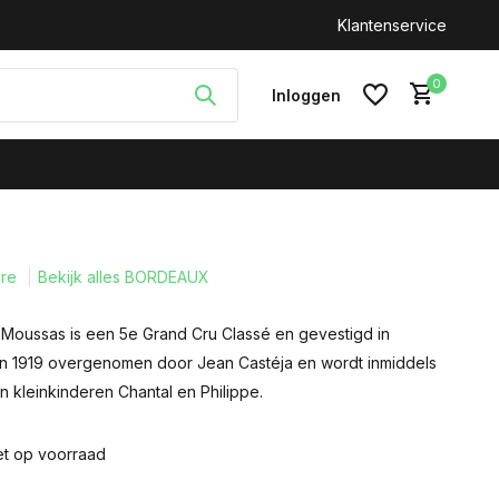
n: +31(0)646212093
Klantenservice
0
Inloggen
are
Bekijk alles BORDEAUX
Account aanmaken
Moussas is een 5e Grand Cru Classé en gevestigd in
s in 1919 overgenomen door Jean Castéja en wordt inmiddels
n kleinkinderen Chantal en Philippe.
et op voorraad