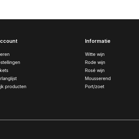
account
Informatie
reren
Witte wijn
stellingen
Rode wijn
ckets
Rosé wijn
rlanglijst
Mousserend
ijk producten
Port/zoet