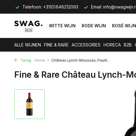
s op.
Telefoon: +31(0)646212093
Email:
info@swagwijn.n
WITTE WIJN
RODE WIJN
ROSÉ WIJ
ALLE WIJNEN
FINE & RARE
ACCESSOIRES
HORECA
B2B
Terug
Home
Château Lynch-Moussas, Pauill...
Fine & Rare Château Lynch-Mo