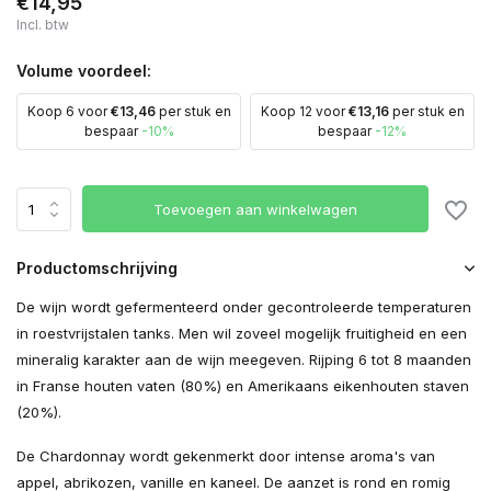
€14,95
Incl. btw
Volume voordeel:
Koop 6 voor
€13,46
per stuk en
Koop 12 voor
€13,16
per stuk en
bespaar
-10%
bespaar
-12%
Toevoegen aan winkelwagen
Productomschrijving
De wijn wordt gefermenteerd onder gecontroleerde temperaturen
in roestvrijstalen tanks. Men wil zoveel mogelijk fruitigheid en een
mineralig karakter aan de wijn meegeven. Rijping 6 tot 8 maanden
in Franse houten vaten (80%) en Amerikaans eikenhouten staven
(20%).
De Chardonnay wordt gekenmerkt door intense aroma's van
appel, abrikozen, vanille en kaneel. De aanzet is rond en romig