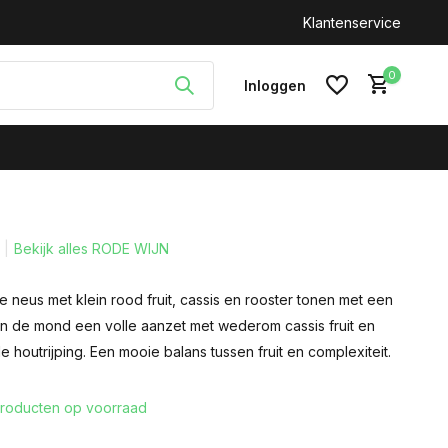
n: +31(0)646212093
Klantenservice
0
Inloggen
Bekijk alles RODE WIJN
Account aanmaken
 de neus met klein rood fruit, cassis en rooster tonen met een
 In de mond een volle aanzet met wederom cassis fruit en
de houtrijping. Een mooie balans tussen fruit en complexiteit.
roducten op voorraad