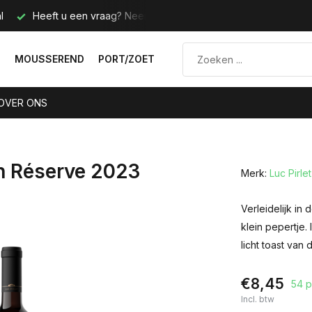
l
Heeft u een vraag? Neem contact met ons op.
Telefoo
N
MOUSSEREND
PORT/ZOET
OVER ONS
on Réserve 2023
Merk:
Luc Pirlet
Verleidelijk in
klein pepertje.
licht toast van 
€8,45
54 p
Incl. btw