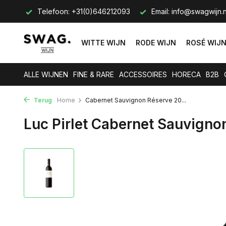
s op.
Telefoon: +31(0)646212093
Email:
info@swagwijn.n
WITTE WIJN
RODE WIJN
ROSÉ WIJ
ALLE WIJNEN
FINE & RARE
ACCESSOIRES
HORECA
B2B
Terug
Home
Cabernet Sauvignon Réserve 20...
Luc Pirlet Cabernet Sauvign