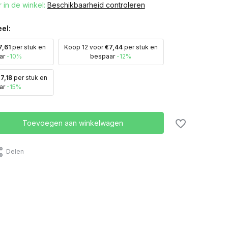
 in de winkel:
Beschikbaarheid controleren
el:
7,61
per stuk en
Koop 12 voor
€7,44
per stuk en
ar
-10%
bespaar
-12%
7,18
per stuk en
ar
-15%
Toevoegen aan winkelwagen
Delen