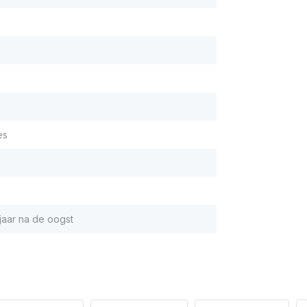
es
 jaar na de oogst