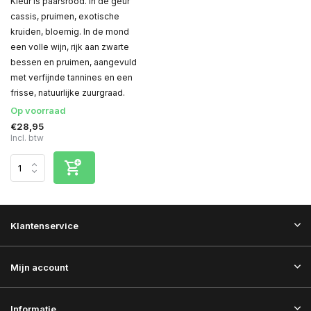
Kleur is paarsrood. In de geur
cassis, pruimen, exotische
kruiden, bloemig. In de mond
een volle wijn, rijk aan zwarte
bessen en pruimen, aangevuld
met verfijnde tannines en een
frisse, natuurlijke zuurgraad.
Op voorraad
€28,95
Incl. btw
Klantenservice
Mijn account
Informatie