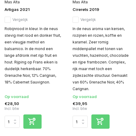
Mas Alta
Mas Alta
Artigas 2021
Cirerets 2019
Vergelijk
Vergelijk
Robijnrood in kleur. In de neus
In de neus aroma van kersen,
stevig met rood en donker fruit,
rozijnen en rozen, koffie en
een vleugje methol en
karamel. Zeer romig
balsamico. In de mond een
middenpallet met tonen van
lange afdronk met rijp fruit en
vruchten, hazelnoot, chocolade
hout. Rijping op Frans eiken is
en rijpe frambozen. Complex,
duidelijk herkenbaar. 70%
rijk maar met toch een
Grenache Noir, 12% Carignan,
zijdezachte structuur. Gemaakt
18% Cabernet Sauvignon.
van 60% Grenache Noir, 40%
Carignan.
Op voorraad
Op voorraad
€28,50
€39,95
Incl. btw
Incl. btw