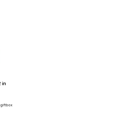
 in
 giftbox