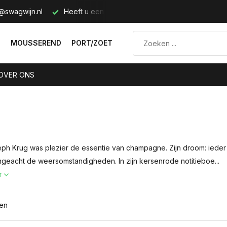
@swagwijn.nl
Heeft u een vraag? Neem contact met ons op.
N
MOUSSEREND
PORT/ZOET
OVER ONS
ph Krug was plezier de essentie van champagne. Zijn droom: ieder 
geacht de weersomstandigheden. In zijn kersenrode notitieboe...
r
ten