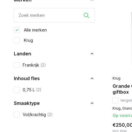
Alle merken
Krug
Landen
Frankrijk
(2)
Inhoud fles
Krug
Grande C
0,75 L
(2)
giftbox
Vergeli
Smaaktype
Krug, Grand
Vol/krachtig
(2)
Op voorr
€250,0
Incl. btw