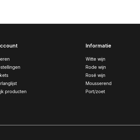
account
Informatie
reren
Witte wijn
stellingen
Rode wijn
ckets
Rosé wijn
rlanglijst
Mousserend
ijk producten
Port/zoet