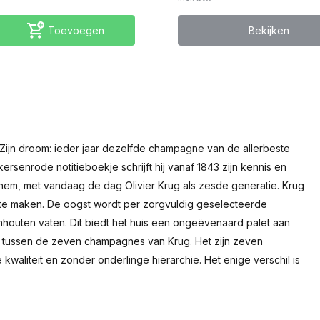
Toevoegen
Bekijken
ijn droom: ieder jaar dezelfde champagne van de allerbeste
rsenrode notitieboekje schrijft hij vanaf 1843 zijn kennis en
 hem, met vandaag de dag Olivier Krug als zesde generatie. Krug
 te maken. De oogst wordt per zorgvuldig geselecteerde
enhouten vaten. Dit biedt het huis een ongeëvenaard palet aan
e tussen de zeven champagnes van Krug. Het zijn zeven
kwaliteit en zonder onderlinge hiërarchie. Het enige verschil is