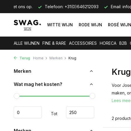
tact met ons op.
Telefoon: +31(0)646212093
Email:
info
WITTE WIJN
RODE WIJN
ROSÉ WIJ
ALLE WIJNEN
FINE & RARE
ACCESSOIRES
HORECA
B2B
Terug
Home
Merken
Krug
Krug
Merken
Wat mag het kosten?
Voor Jose
maken, on
Lees mee
Tot
2 produc
Merken