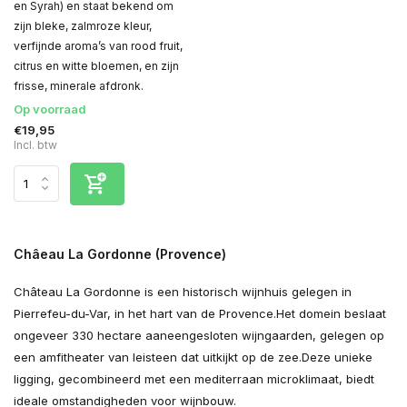
en Syrah) en staat bekend om
zijn bleke, zalmroze kleur,
verfijnde aroma’s van rood fruit,
citrus en witte bloemen, en zijn
frisse, minerale afdronk.
Op voorraad
€19,95
Incl. btw
Châeau La Gordonne (Provence)
Château La Gordonne is een historisch wijnhuis gelegen in
Pierrefeu-du-Var, in het hart van de Provence.
Het domein beslaat
ongeveer 330 hectare aaneengesloten wijngaarden, gelegen op
een amfitheater van leisteen dat uitkijkt op de zee.
Deze unieke
ligging, gecombineerd met een mediterraan microklimaat, biedt
ideale omstandigheden voor wijnbouw.