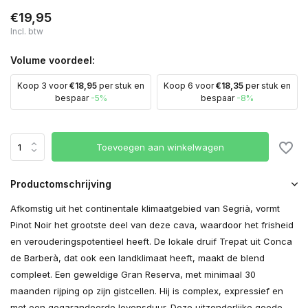
€19,95
Incl. btw
Volume voordeel:
Koop 3 voor
€18,95
per stuk en
Koop 6 voor
€18,35
per stuk en
bespaar
-5%
bespaar
-8%
Toevoegen aan winkelwagen
Productomschrijving
Afkomstig uit het continentale klimaatgebied van Segrià, vormt
Pinot Noir het grootste deel van deze cava, waardoor het frisheid
en verouderingspotentieel heeft. De lokale druif Trepat uit Conca
de Barberà, dat ook een landklimaat heeft, maakt de blend
compleet. Een geweldige Gran Reserva, met minimaal 30
maanden rijping op zijn gistcellen. Hij is complex, expressief en
met een gegarandeerde levensduur. Deze uitzonderlijke goede