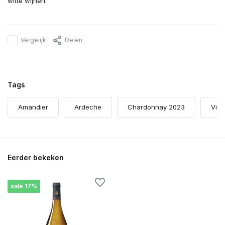
witte wijnen.
Vergelijk
Delen
Tags
Amandier
Ardeche
Chardonnay 2023
Vign
Eerder bekeken
sale 17%