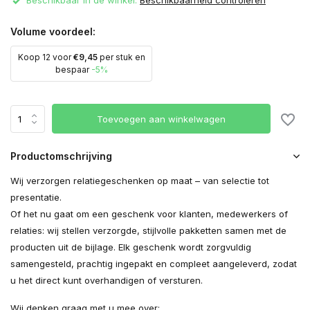
Beschikbaar in de winkel:
Beschikbaarheid controleren
Volume voordeel:
Koop 12 voor
€9,45
per stuk en
bespaar
-5%
Toevoegen aan winkelwagen
Productomschrijving
Wij verzorgen relatiegeschenken op maat – van selectie tot
presentatie.
Of het nu gaat om een geschenk voor klanten, medewerkers of
relaties: wij stellen verzorgde, stijlvolle pakketten samen met de
producten uit de bijlage. Elk geschenk wordt zorgvuldig
samengesteld, prachtig ingepakt en compleet aangeleverd, zodat
u het direct kunt overhandigen of versturen.
Wij denken graag met u mee over: