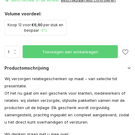
Beschikbaar in de winkel:
Beschikbaarheid controleren
Volume voordeel:
Koop 12 voor
€6,60
per stuk en
bespaar
-5%
Toevoegen aan winkelwagen
Productomschrijving
Wij verzorgen relatiegeschenken op maat – van selectie tot
presentatie.
Of het nu gaat om een geschenk voor klanten, medewerkers of
relaties: wij stellen verzorgde, stijlvolle pakketten samen met de
producten uit de bijlage. Elk geschenk wordt zorgvuldig
samengesteld, prachtig ingepakt en compleet aangeleverd, zodat
u het direct kunt overhandigen of versturen.
Wij denken graag met u mee over: