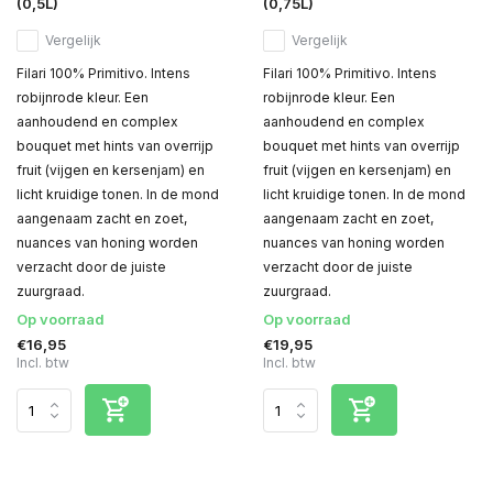
(0,5L)
(0,75L)
Vergelijk
Vergelijk
Filari 100% Primitivo. Intens
Filari 100% Primitivo. Intens
robijnrode kleur. Een
robijnrode kleur. Een
aanhoudend en complex
aanhoudend en complex
bouquet met hints van overrijp
bouquet met hints van overrijp
fruit (vijgen en kersenjam) en
fruit (vijgen en kersenjam) en
licht kruidige tonen. In de mond
licht kruidige tonen. In de mond
aangenaam zacht en zoet,
aangenaam zacht en zoet,
nuances van honing worden
nuances van honing worden
verzacht door de juiste
verzacht door de juiste
zuurgraad.
zuurgraad.
Op voorraad
Op voorraad
€16,95
€19,95
Incl. btw
Incl. btw