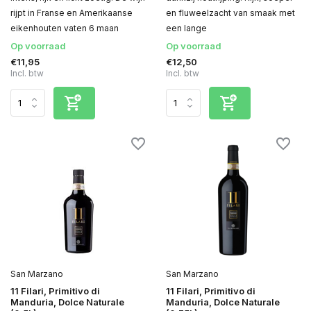
rijpt in Franse en Amerikaanse
en fluweelzacht van smaak met
eikenhouten vaten 6 maan
een lange
Op voorraad
Op voorraad
€11,95
€12,50
Incl. btw
Incl. btw
San Marzano
San Marzano
11 Filari, Primitivo di
11 Filari, Primitivo di
Manduria, Dolce Naturale
Manduria, Dolce Naturale