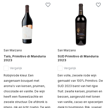
San Marzano
San Marzano
Talò, Primitivo di Manduria
SUD Primitivo di Manduria
2023
2023
Vergelijk
Vergelijk
Robijnrode kleur. Een
Een volle, zwoele rode wijn
aangenaam bouquet met
gemaakt van 100% Primitivo. De
aroma's van kersen, pruimen,
SUD 2023 barst van het rijpe
chocolade en vanille. De wijn
fruit: zwarte kersen, pruimen en
heeft een fluweelzachte en
bessen, aangevuld met tonen
zwoele structuur. De afdronk is
van vanille, cacao en specerijen
intens, rijk en licht zoetig. De wijn
dankzij houtrijping. Rijk, soepel