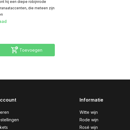
ont hij een diepe robijnrode
granaataccenten, die meteen zijn
en
aad
Toevoegen
account
Informatie
reren
Witte wijn
stellingen
Rode wijn
ckets
Rosé wijn