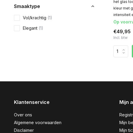
het glas to
Smaaktype
kleur met 
intensiteit 
Vol/krachtig
(1)
Op voorr
Elegant
(1)
€49,95
Incl. btw
Klantenservice
Mijn 
Over ons
Regist
Algemene voorwaarden
Mijn be
Disclaimer
Mijn ti