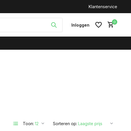
n: +31(0)646212093
Klantenservice
0
Inloggen
Account aanmaken
Toon:
Sorteren op: