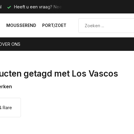
l
Heeft u een vraag? Neem contact met ons op.
Telefoo
N
MOUSSEREND
PORT/ZOET
OVER ONS
ucten getagd met Los Vascos
erken
& Rare