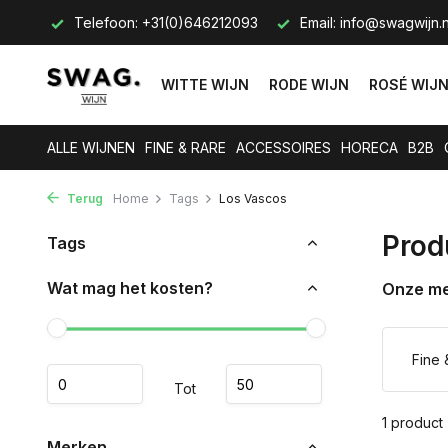
s op.
Telefoon: +31(0)646212093
Email:
info@swagwijn.n
WITTE WIJN
RODE WIJN
ROSÉ WIJ
ALLE WIJNEN
FINE & RARE
ACCESSOIRES
HORECA
B2B
Terug
Home
Tags
Los Vascos
Prod
Tags
Wat mag het kosten?
Onze m
Fine 
Tot
1 product
Merken