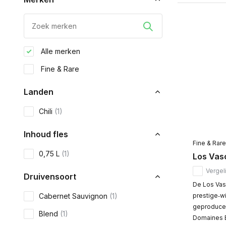
Alle merken
Fine & Rare
Landen
Chili
(1)
Inhoud fles
Fine & Rare
0,75 L
(1)
Los Vas
Vergeli
Druivensoort
De Los Vas
Cabernet Sauvignon
(1)
prestige‑wi
geproducee
Blend
(1)
Domaines Ba