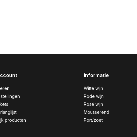
account
Informatie
reren
Witte wijn
stellingen
Rode wijn
ckets
Rosé wijn
rlanglijst
Mousserend
ijk producten
Port/zoet