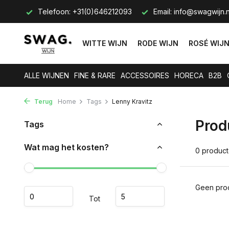
s op.
Telefoon: +31(0)646212093
Email:
info@swagwijn.n
WITTE WIJN
RODE WIJN
ROSÉ WIJ
ALLE WIJNEN
FINE & RARE
ACCESSOIRES
HORECA
B2B
Terug
Home
Tags
Lenny Kravitz
Prod
Tags
Wat mag het kosten?
0 produc
Geen prod
Tot