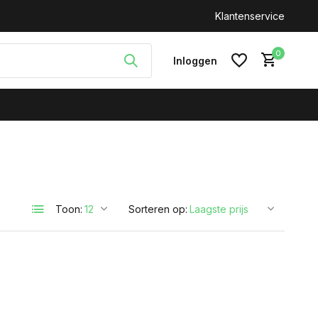
n: +31(0)646212093
Klantenservice
0
Inloggen
Account aanmaken
Toon:
Sorteren op: