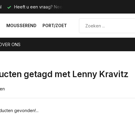
l
Heeft u een vraag? Neem contact met ons op.
Telefoo
N
MOUSSEREND
PORT/ZOET
OVER ONS
ucten getagd met Lenny Kravitz
ten
ucten gevonden!...