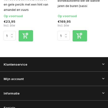
Bordeauxblend die de laatste
en gele perzik met een hint van
jaren de buren (sassi
amandel en vuurs
Op voorraad
Op voorraad
€23,95
€169,95
Incl. btw
Incl. btw
Klantenservice
Mijn account
Informatie
Socials