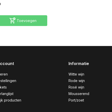
0
Toevoegen
account
Informatie
reren
Witte wijn
stellingen
Rode wijn
ckets
Rosé wijn
rlanglijst
Mousserend
ijk producten
Port/zoet