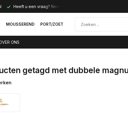
l
Heeft u een vraag? Neem contact met ons op.
Telefoo
N
MOUSSEREND
PORT/ZOET
OVER ONS
ucten getagd met dubbele magn
erken