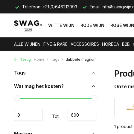
s op.
Telefoon: +31(0)646212093
Email:
info@swagwijn.n
WITTE WIJN
RODE WIJN
ROSÉ WIJ
ALLE WIJNEN
FINE & RARE
ACCESSOIRES
HORECA
B2B
Terug
Home
Tags
dubbele magnum
Prod
Tags
Wat mag het kosten?
Onze m
Tot
1 product
Merken