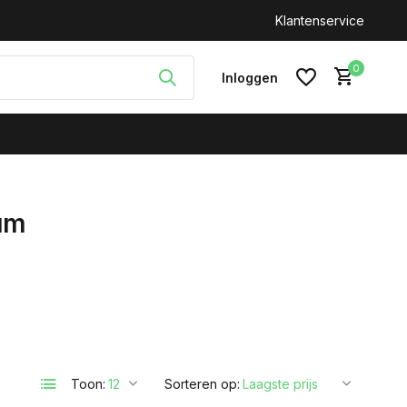
n: +31(0)646212093
Klantenservice
0
Inloggen
um
Account aanmaken
Toon:
Sorteren op: