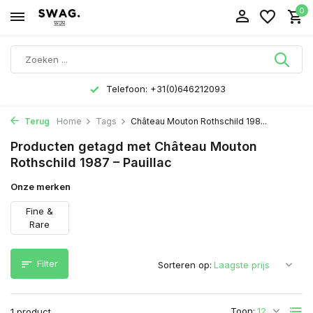
0
Telefoon: +31(0)646212093
Terug
Home
Tags
Château Mouton Rothschild 198...
Producten getagd met Château Mouton
Rothschild 1987 – Pauillac
Onze merken
Fine &
Rare
Filter
Sorteren op:
Toon:
1 product