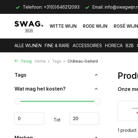
s op.
Telefoon: +31(0)646212093
Email:
info@swagwijn.n
WITTE WIJN
RODE WIJN
ROSÉ WIJ
ALLE WIJNEN
FINE & RARE
ACCESSOIRES
HORECA
B2B
Terug
Home
Tags
Château-Gaillard
Prod
Tags
Wat mag het kosten?
Onze m
Tot
1 product
Merken