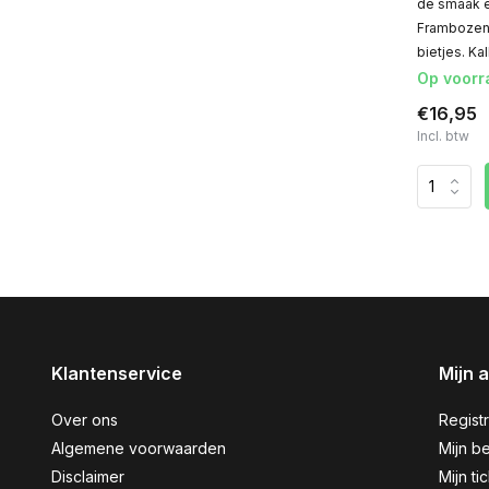
de smaak e
Frambozen,
bietjes. Kal
Op voorr
€16,95
Incl. btw
Klantenservice
Mijn 
Over ons
Regist
Algemene voorwaarden
Mijn be
Disclaimer
Mijn ti