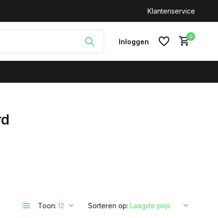
n: +31(0)646212093
Klantenservice
0
Inloggen
rd
Account aanmaken
Toon:
Sorteren op: