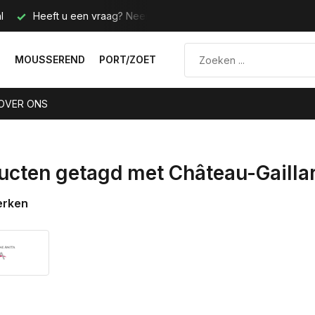
l
Heeft u een vraag? Neem contact met ons op.
Telefoo
N
MOUSSEREND
PORT/ZOET
OVER ONS
ucten getagd met Château-Gailla
erken