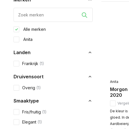
Alle merken
Anita
Landen
Frankrijk
(1)
Druivensoort
Anita
Overig
(1)
Morgon 
2020
Smaaktype
Vergeli
De kleur is
Fris/fruitig
(1)
gloed. In de
Elegant
(1)
Aardbeienj