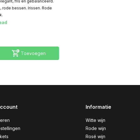
legant, fris en gebalanceerd.
 rode bessen. Irissen. Rode
k.
aad
Toevoegen
account
Informatie
reren
Witte wijn
stellingen
Rode wijn
ckets
Rosé wijn