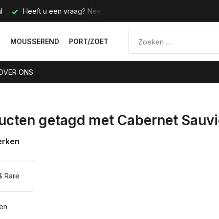
l
Heeft u een vraag? Neem contact met ons op.
Telefoo
N
MOUSSEREND
PORT/ZOET
OVER ONS
ucten getagd met Cabernet Sau
erken
& Rare
ten