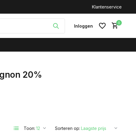
n: +31(0)646212093
Klantenservice
0
Inloggen
vignon 20%
Account aanmaken
Toon:
Sorteren op: