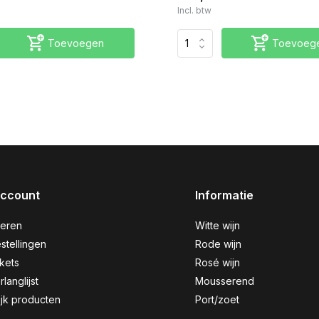
Incl. btw
Toevoegen
Toevoeg
account
Informatie
reren
Witte wijn
stellingen
Rode wijn
ckets
Rosé wijn
rlanglijst
Mousserend
ijk producten
Port/zoet