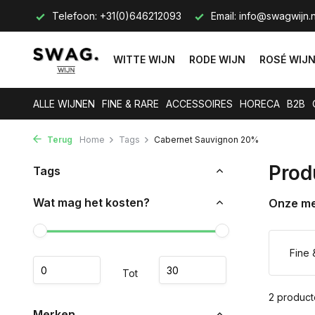
s op.
Telefoon: +31(0)646212093
Email:
info@swagwijn.n
WITTE WIJN
RODE WIJN
ROSÉ WIJ
ALLE WIJNEN
FINE & RARE
ACCESSOIRES
HORECA
B2B
Terug
Home
Tags
Cabernet Sauvignon 20%
Prod
Tags
Wat mag het kosten?
Onze m
Fine 
Tot
2 produc
Merken